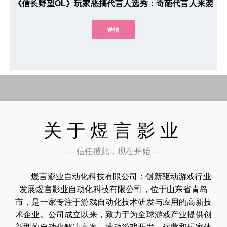
《信长野望OL》玩家恶搞代言人选秀：奇葩代言人来袭
详情
关于煜言影业
— 信任彼此，现在开始 —
煜言影业自动化科技有限公司：创新驱动游戏行业
发展煜言影业自动化科技有限公司，位于山东省青岛
市，是一家专注于游戏自动化技术研发与应用的高新技
术企业。公司成立以来，致力于为全球游戏产业提供创