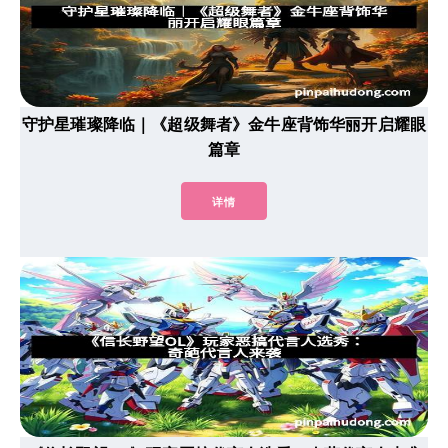
守护星璀璨降临｜《超级舞者》金牛座背饰华丽开启耀眼
篇章
详情